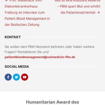
Beitragsnavigation
Prof. Wiesenack vom
Blut ist eine kostbare Reserve
Diakoniekrankenhaus
– PBM spart Blut und erhöht
Freiburg im Interview zum
die Patientensicherheit
Patient Blood Management in
der Badischen Zeitung
KONTAKT
Sie wollen dem PBM Netzwerk beitreten oder haben weitere
Fragen? Kontaktieren Sie uns!
patientbloodmanagement@unimedizin-ffm.de
SOCIAL MEDIA
Humanitarian Award des