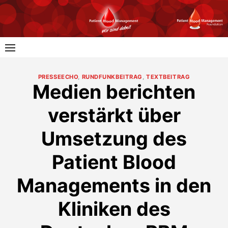
Skip
to
content
PRESSEECHO
,
RUNDFUNKBEITRAG
,
TEXTBEITRAG
Medien berichten
verstärkt über
Umsetzung des
Patient Blood
Managements in den
Kliniken des