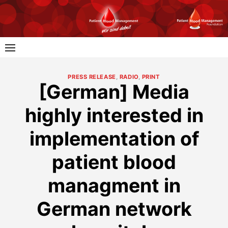
Skip
to
content
PRESS RELEASE
,
RADIO
,
PRINT
[German] Media
highly interested in
implementation of
patient blood
managment in
German network