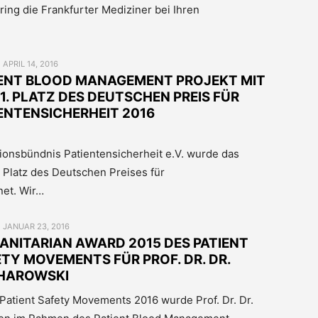
ring die Frankfurter Mediziner bei Ihren
POSTED
APRIL 14, 2016
ON
IENT BLOOD MANAGEMENT PROJEKT MIT
1. PLATZ DES DEUTSCHEN PREIS FÜR
ENTENSICHERHEIT 2016
onsbündnis Patientensicherheit e.V. wurde das
 Platz des Deutschen Preises für
net. Wir…
POSTED
JANUAR 23, 2016
ON
NITARIAN AWARD 2015 DES PATIENT
TY MOVEMENTS FÜR PROF. DR. DR.
HAROWSKI
Patient Safety Movements 2016 wurde Prof. Dr. Dr.