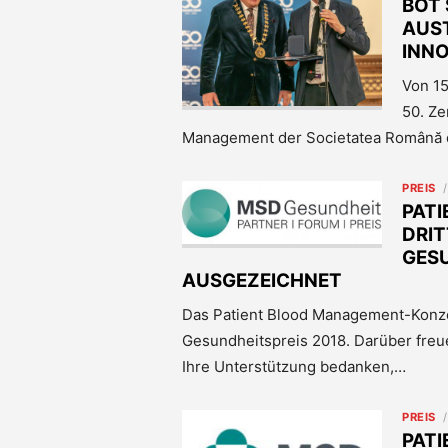
BOT 
AUS
INNO
Von 15
50. Ze
Management der Societatea Română 
PREIS
PAT
DRIT
GESU
AUSGEZEICHNET
Das Patient Blood Management-Konzep
Gesundheitspreis 2018. Darüber freue
Ihre Unterstützung bedanken,…
PREIS
PAT