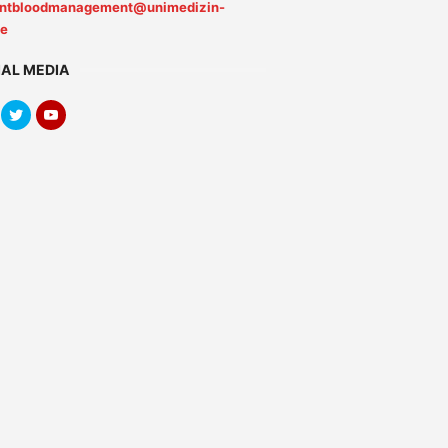
entbloodmanagement@unimedizin-
de
IAL MEDIA