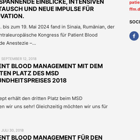
SPANNENDE EINBLICKE, INTENSIVEN
pati
TAUSCH UND NEUE IMPULSE FÜR
ffm.
VATION.
SOC
. bis zum 19. Mai 2024 fand in Sinaia, Rumänian, der
ntraleuropäische Kongress für Patient Blood
de Anestezie –…
POSTED
SEPTEMBER 12, 2018
ON
IENT BLOOD MANAGEMENT MIT DEM
TEN PLATZ DES MSD
NDHEITSPREISES 2018
t erhält den dritten Platz beim MSD
n wir uns sehr! Gleichzeitig möchten wir uns für
POSTED
JULI 30, 2018
ON
IENT BLOOD MANAGEMENT FÜR DEN