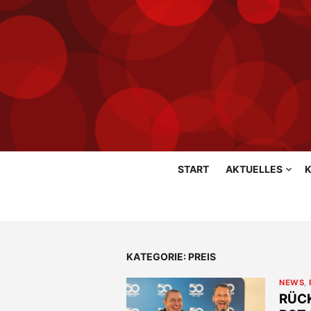
Skip
START
AKTUELLES
K
to
content
KATEGORIE:
PREIS
NEWS
,
RÜCK