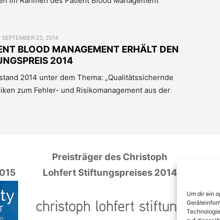
gen im Rahmen des Patient Blood Management
POSTED
SEPTEMBER 23, 2014
ON
IENT BLOOD MANAGEMENT ERHÄLT DEN
UNGSPREIS 2014
 stand 2014 unter dem Thema: „Qualitätssichernde
niken zum Fehler- und Risikomanagement aus der
s
Preisträger des Christoph
2015
Lohfert Stiftungspreises 2014
Um dir ein 
Geräteinfor
Technologie