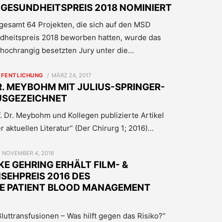
GESUNDHEITSPREIS 2018 NOMINIERT
gesamt 64 Projekten, die sich auf den MSD
dheitspreis 2018 beworben hatten, wurde das
hochrangig besetzten Jury unter die…
POSTED
FFENTLICHUNG
MÄRZ 24, 2017
ON
R. MEYBOHM MIT JULIUS-SPRINGER-
USGEZEICHNET
 Dr. Meybohm und Kollegen publizierte Artikel
 aktuellen Literatur“ (Der Chirurg 1; 2016)…
POSTED
NOVEMBER 4, 2016
ON
KE GEHRING ERHÄLT FILM- &
SEHPREIS 2016 DES
E PATIENT BLOOD MANAGEMENT
luttransfusionen – Was hilft gegen das Risiko?“