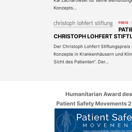
Kai Zacharowski für seine Bemühun
Konzepts…
PREIS
PAT
CHRISTOPH LOHFERT STIFT
Der Christoph Lohfert Stiftungspreis
Konzepte in Krankenhäusern und Kli
Sicht des Patienten“. Der…
Humanitarian Award de
Patient Safety Movements 