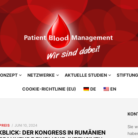
ONZEPT
NETZWERKE
AKTUELLE STUDIEN
STIFTUN
COOKIE-RICHTLINIE (EU)
DE
EN
KON
POSTED
PREIS
JUNI 10, 2024
Sie 
ON
BLICK: DER KONGRESS IN RUMÄNIEN
haben