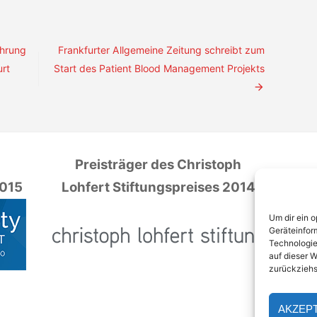
ührung
Frankfurter Allgemeine Zeitung schreibt zum
urt
Start des Patient Blood Management Projekts
s
Preisträger des Christoph
2015
Lohfert Stiftungspreises 2014
Um dir ein 
Geräteinfor
Technologie
auf dieser W
zurückziehs
AKZEP