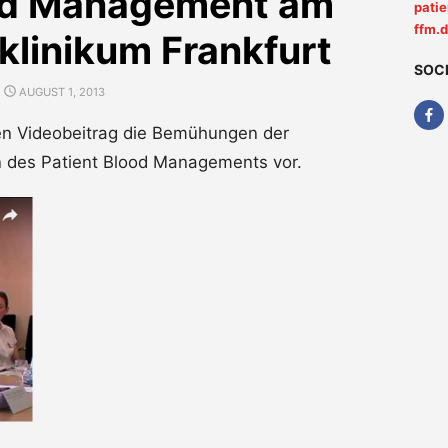
ood Management am
pati
ffm.
klinikum Frankfurt
SOC
POSTED
AUGUST 1, 2013
ON
zen Videobeitrag die Bemühungen der
n des Patient Blood Managements vor.