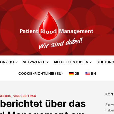
ONZEPT
NETZWERKE
AKTUELLE STUDIEN
STIFTUN
COOKIE-RICHTLINIE (EU)
DE
EN
KON
SEECHO
,
VIDEOBEITRAG
berichtet über das
Sie 
haben