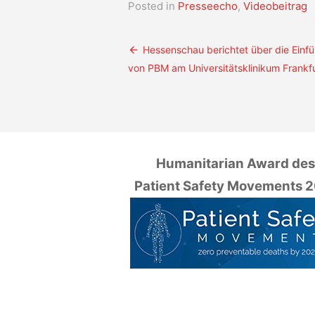
Posted in
Presseecho
,
Videobeitrag
Beitragsnavigation
Hessenschau berichtet über die Einf
von PBM am Universitätsklinikum Frankf
Humanitarian Award de
Patient Safety Movements 