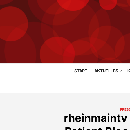
Skip
START
AKTUELLES
K
to
content
PRES
rheinmaintv 