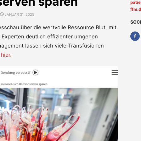
serven sparen“
pati
ffm.
POSTED
JANUAR 31, 2025
ON
SOC
sschau über die wertvolle Ressource Blut, mit
 Experten deutlich effizienter umgehen
nagement lassen sich viele Transfusionen
e
hier.