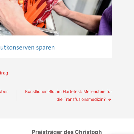
trag
über
Künstliches Blut im Härtetest: Meilenstein für
die Transfusionsmedizin?
s
Preisträger des Christoph