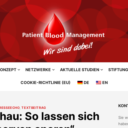
ONZEPT
NETZWERKE
AKTUELLE STUDIEN
STIFTUN
COOKIE-RICHTLINIE (EU)
DE
EN
KON
RESSEECHO
,
TEXTBEITRAG
hau: So lassen sich
Sie 
haben