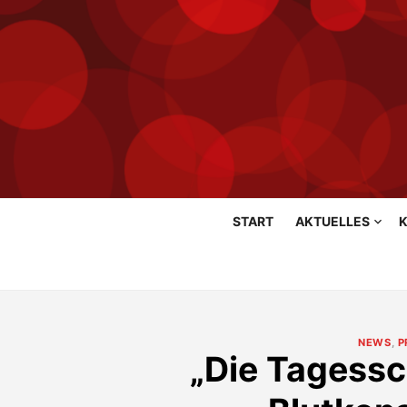
Skip
START
AKTUELLES
K
to
content
NEWS
,
P
„Die Tagessc