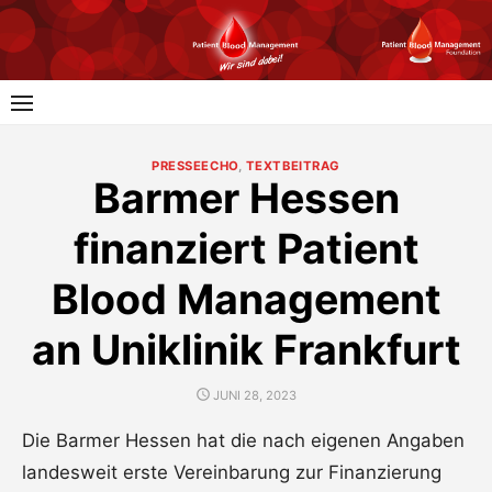
Skip
to
content
PRESSEECHO
,
TEXTBEITRAG
Barmer Hessen
finanziert Patient
Blood Management
an Uniklinik Frankfurt
POSTED
JUNI 28, 2023
ON
Die Barmer Hessen hat die nach eigenen Angaben
landesweit erste Vereinbarung zur Finanzierung